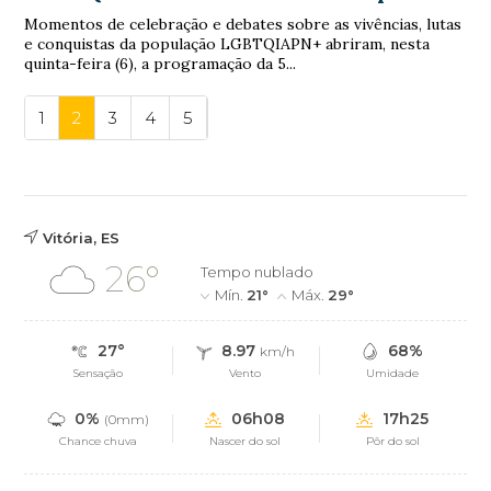
Momentos de celebração e debates sobre as vivências, lutas
e conquistas da população LGBTQIAPN+ abriram, nesta
quinta-feira (6), a programação da 5...
1
2
3
4
5
Vitória, ES
26°
Tempo nublado
Mín.
21°
Máx.
29°
27°
8.97
68%
km/h
Sensação
Vento
Umidade
0%
06h08
17h25
(0mm)
Chance chuva
Nascer do sol
Pôr do sol