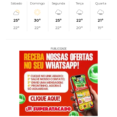
Sábado
Domingo
Segunda
Terça
Quarta
25°
30°
25°
22°
21°
22°
22°
22°
20°
19°
PUBLICIDADE