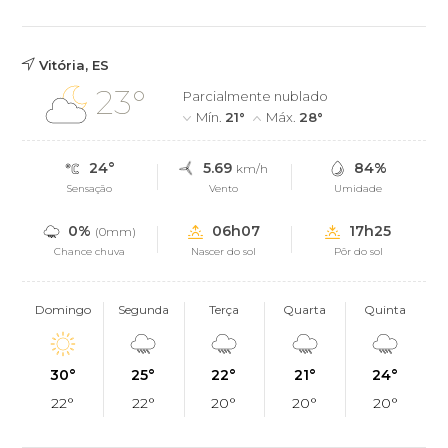
Vitória, ES
23°
Parcialmente nublado
Mín.
21°
Máx.
28°
24°
5.69
84%
km/h
Sensação
Vento
Umidade
0%
06h07
17h25
(0mm)
Chance chuva
Nascer do sol
Pôr do sol
Domingo
Segunda
Terça
Quarta
Quinta
30°
25°
22°
21°
24°
22°
22°
20°
20°
20°