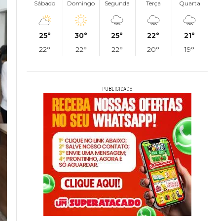
Sábado
Domingo
Segunda
Terça
Quarta
25°
30°
25°
22°
21°
22°
22°
22°
20°
19°
PUBLICIDADE