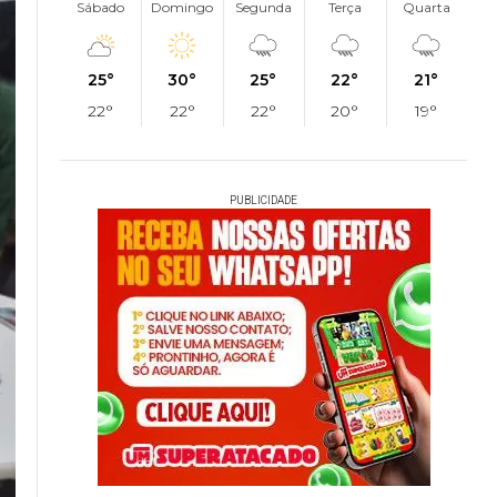
Sábado
Domingo
Segunda
Terça
Quarta
25°
30°
25°
22°
21°
22°
22°
22°
20°
19°
PUBLICIDADE