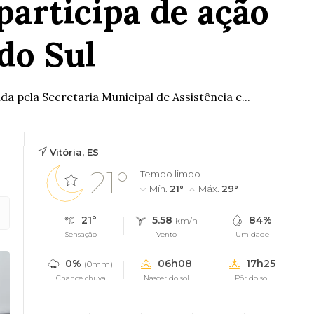
participa de ação
do Sul
a pela Secretaria Municipal de Assistência e...
Vitória, ES
21°
Tempo limpo
Mín.
21°
Máx.
29°
21°
5.58
84%
km/h
Sensação
Vento
Umidade
0%
06h08
17h25
(0mm)
Chance chuva
Nascer do sol
Pôr do sol