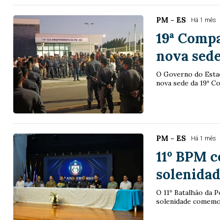
PM - ES
Há 1 mês
19ª Comp
nova sed
O Governo do Estado
nova sede da 19ª Co
PM - ES
Há 1 mês
11º BPM c
solenida
O 11º Batalhão da Po
solenidade comemora