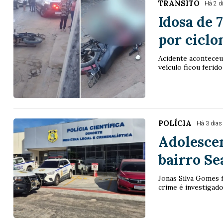
TRÂNSITO
Há 2 d
Idosa de 
por ciclo
Acidente aconteceu 
veículo ficou ferid
POLÍCIA
Há 3 dias
Adolescen
bairro Se
Jonas Silva Gomes 
crime é investigad