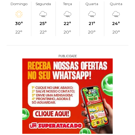
Domingo
Segunda
Terça
Quarta
Quinta
30°
25°
22°
21°
24°
22°
22°
20°
20°
20°
PUBLICIDADE