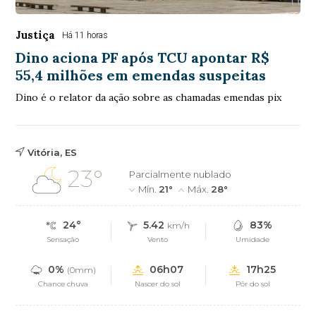
Justiça
Há 11 horas
Dino aciona PF após TCU apontar R$
55,4 milhões em emendas suspeitas
Dino é o relator da ação sobre as chamadas emendas pix
Vitória, ES
23°
Parcialmente nublado
Mín.
21°
Máx.
28°
24°
5.42
83%
km/h
Sensação
Vento
Umidade
0%
06h07
17h25
(0mm)
Chance chuva
Nascer do sol
Pôr do sol