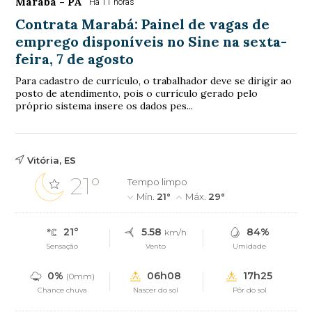
Marabá - PA
Há 11 horas
Contrata Marabá: Painel de vagas de
emprego disponíveis no Sine na sexta-
feira, 7 de agosto
Para cadastro de currículo, o trabalhador deve se dirigir ao
posto de atendimento, pois o currículo gerado pelo
próprio sistema insere os dados pes...
Vitória, ES
21°
Tempo limpo
Mín.
21°
Máx.
29°
21°
5.58
84%
km/h
Sensação
Vento
Umidade
0%
06h08
17h25
(0mm)
Chance chuva
Nascer do sol
Pôr do sol