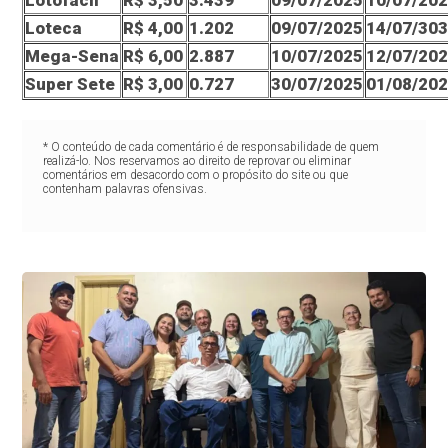
Lotofácil
R$ 3,50
3.439
09/07/2025
10/07/20
Loteca
R$ 4,00
1.202
09/07/2025
14/07/30
Mega-Sena
R$ 6,00
2.887
10/07/2025
12/07/20
Super Sete
R$ 3,00
0.727
30/07/2025
01/08/20
* O conteúdo de cada comentário é de responsabilidade de quem
realizá-lo. Nos reservamos ao direito de reprovar ou eliminar
comentários em desacordo com o propósito do site ou que
contenham palavras ofensivas.