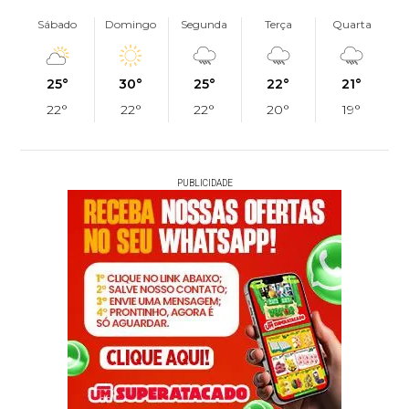
Sábado
Domingo
Segunda
Terça
Quarta
25°
30°
25°
22°
21°
22°
22°
22°
20°
19°
PUBLICIDADE