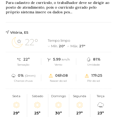
Para cadastro de currículo, o trabalhador deve se dirigir ao
posto de atendimento, pois o currículo gerado pelo
próprio sistema insere os dados pes...
Vitória, ES
22°
Tempo limpo
Mín.
20°
Máx.
27°
22°
5.99
81%
km/h
Sensação
Vento
Umidade
0%
06h08
17h25
(0mm)
Chance chuva
Nascer do sol
Pôr do sol
Sexta
Sábado
Domingo
Segunda
Terça
29°
25°
30°
27°
23°