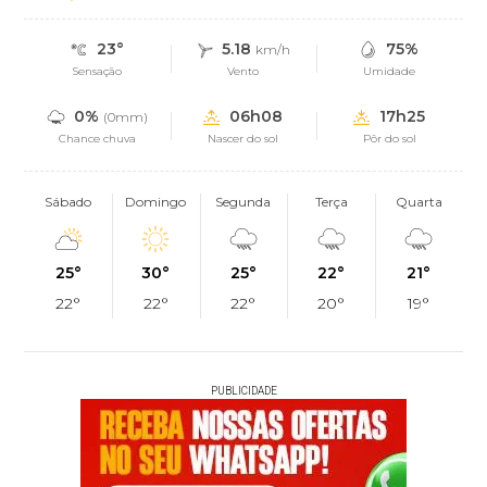
23°
5.18
75%
km/h
Sensação
Vento
Umidade
0%
06h08
17h25
(0mm)
Chance chuva
Nascer do sol
Pôr do sol
Sábado
Domingo
Segunda
Terça
Quarta
25°
30°
25°
22°
21°
22°
22°
22°
20°
19°
PUBLICIDADE