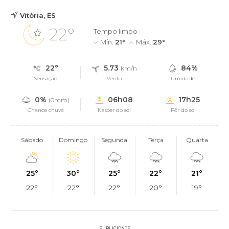
Vitória, ES
22°
Tempo limpo
Mín.
21°
Máx.
29°
22°
5.73
84%
km/h
Sensação
Vento
Umidade
0%
06h08
17h25
(0mm)
Chance chuva
Nascer do sol
Pôr do sol
Sábado
Domingo
Segunda
Terça
Quarta
25°
30°
25°
22°
21°
22°
22°
22°
20°
19°
PUBLICIDADE